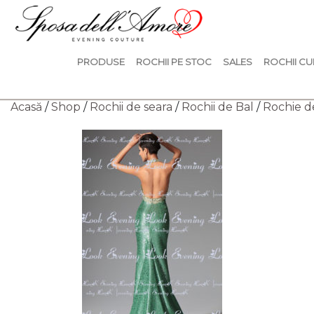
PRODUSE
ROCHII PE STOC
SALES
ROCHII CU
Acasă
/
Shop
/
Rochii de seara
/
Rochii de Bal
/
Rochie d