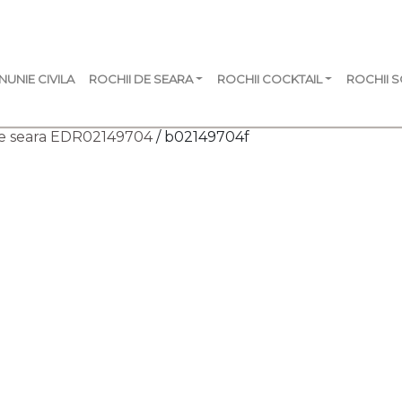
NUNIE CIVILA
ROCHII DE SEARA
ROCHII COCKTAIL
ROCHII 
e seara EDR02149704
/ b02149704f