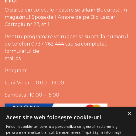
Info:
O parte din colectile noastre se afla in Bucuresti, in
magazinul Sposa dell Amore de pe Bld Lascar
Cartagiu nr 27, et 1
Pentru programare va rugam sa sunati la numarul
de telefon 0737 762 444 sau sa completati
formularul de
mai jos.
Program:
Luni-Vineri : 10:00 – 19:00
Sambata : 10:00 – 15:00
×
Acest site web folosește cookie-uri
Folosim cookie-uri pentru a personaliza conținutul, reclamele și
pentru a ne analiza traficul. De asemenea, împărtășim informații