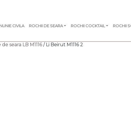
NUNIE CIVILA
ROCHII DE SEARA
ROCHII COCKTAIL
ROCHII 
 de seara LB M1116
/ Li Beirut M1116 2