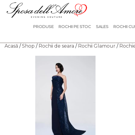
PRODUSE
ROCHII PE STOC
SALES
ROCHII CU
Acasă
/
Shop
/
Rochii de seara
/
Rochii Glamour
/
Rochie