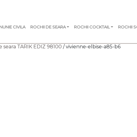
NUNIE CIVILA
ROCHII DE SEARA
ROCHII COCKTAIL
ROCHII 
e seara TARIK EDIZ 98100
/ vivienne-elbise-a85-b6