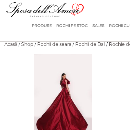
PRODUSE
ROCHII PE STOC
SALES
ROCHII CU
Acasă
/
Shop
/
Rochii de seara
/
Rochii de Bal
/
Rochie d