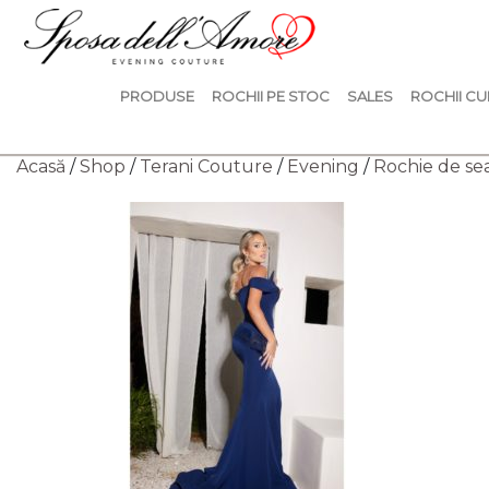
PRODUSE
ROCHII PE STOC
SALES
ROCHII CU
Acasă
/
Shop
/
Terani Couture
/
Evening
/
Rochie de s