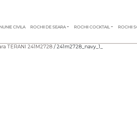
NUNIE CIVILA
ROCHII DE SEARA
ROCHII COCKTAIL
ROCHII 
eara TERANI 241M2728
/ 241m2728_navy_1_