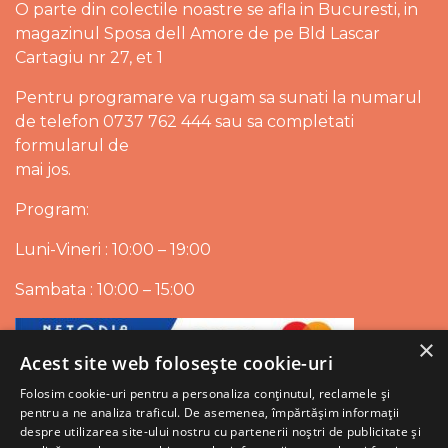
O parte din colectile noastre se afla in Bucuresti, in
magazinul Sposa dell Amore de pe Bld Lascar
Cartagiu nr 27, et 1
Pentru programare va rugam sa sunati la numarul
de telefon 0737 762 444 sau sa completati
formularul de
mai jos.
Program:
Luni-Vineri : 10:00 – 19:00
Sambata : 10:00 – 15:00
×
Acest site web folosește cookie-uri
Folosim cookie-uri pentru a personaliza conținutul, reclamele și
pentru a ne analiza traficul. De asemenea, împărtășim informații
despre utilizarea site-ului nostru cu partenerii noștri de publicitate și