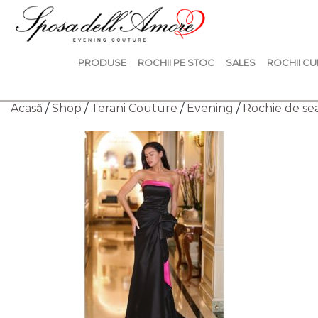
PRODUSE
ROCHII PE STOC
SALES
ROCHII CU
Acasă
/
Shop
/
Terani Couture
/
Evening
/
Rochie de se