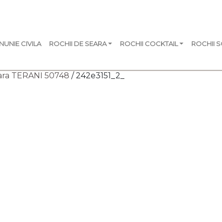
NUNIE CIVILA
ROCHII DE SEARA
ROCHII COCKTAIL
ROCHII 
ara TERANI 50748
/ 242e3151_2_