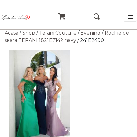
Acasă
/
Shop
/
Terani Couture
/
Evening
/
Rochie de
seara TERANI 1821E7142 navy
/ 241E2490