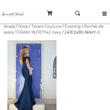
Acasă
/
Shop
/
Terani Couture
/
Evening
/
Rochie de
seara TERANI 1821E7142 navy
/ 241E2490-NAVY-3