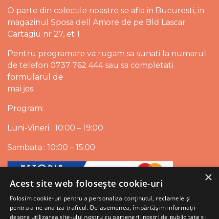
O parte din colectile noastre se afla in Bucuresti, in
magazinul Sposa dell Amore de pe Bld Lascar
Cartagiu nr 27, et 1
Pentru programare va rugam sa sunati la numarul
de telefon 0737 762 444 sau sa completati
formularul de
mai jos.
Program:
Luni-Vineri : 10:00 – 19:00
Sambata : 10:00 – 15:00
×
Acest site web folosește cookie-uri
Folosim cookie-uri pentru a personaliza conținutul, reclamele și
pentru a ne analiza traficul. De asemenea, împărtășim informații
despre utilizarea site-ului nostru cu partenerii noștri de publicitate și