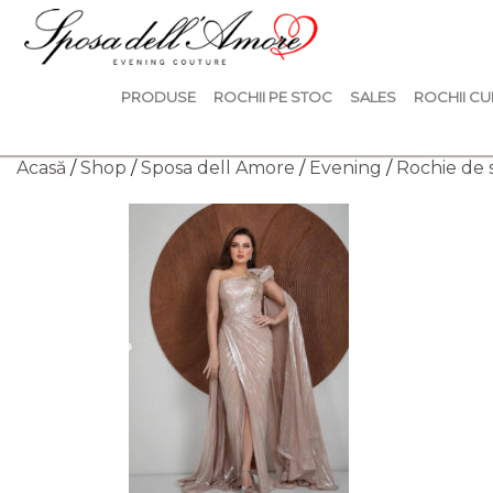
PRODUSE
ROCHII PE STOC
SALES
ROCHII CU
Acasă
/
Shop
/
Sposa dell Amore
/
Evening
/
Rochie de 