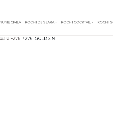
NUNIE CIVILA
ROCHII DE SEARA
ROCHII COCKTAIL
ROCHII 
seara F2761
/ 2761 GOLD 2 N