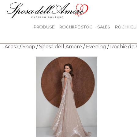
PRODUSE
ROCHII PE STOC
SALES
ROCHII CU
Acasă
/
Shop
/
Sposa dell Amore
/
Evening
/
Rochie de 