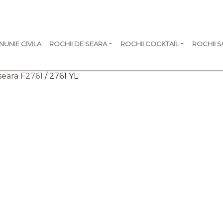
NUNIE CIVILA
ROCHII DE SEARA
ROCHII COCKTAIL
ROCHII 
seara F2761
/ 2761 YL