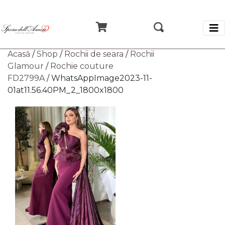
Acasă
/
Shop
/
Rochii de seara
/
Rochii
Glamour
/
Rochie couture
FD2799A
/ WhatsAppImage2023-11-
01at11.56.40PM_2_1800x1800