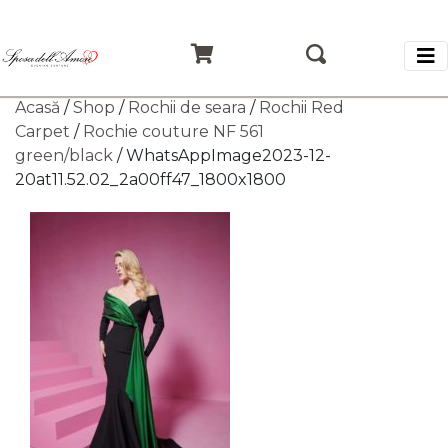
Acasă
/
Shop
/
Rochii de seara
/
Rochii Red
Carpet
/
Rochie couture NF 561
green/black
/ WhatsAppImage2023-12-
20at11.52.02_2a00ff47_1800x1800