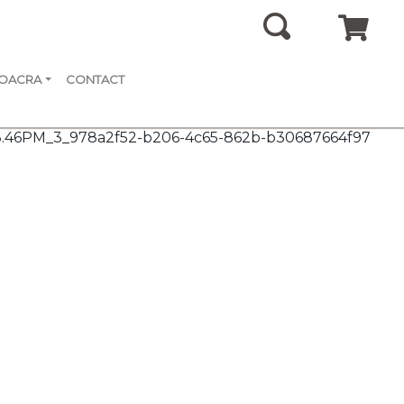
SOACRA
CONTACT
8.46PM_3_978a2f52-b206-4c65-862b-b30687664f97