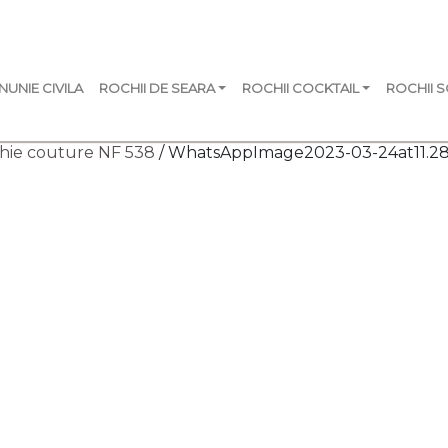
NUNIE CIVILA
ROCHII DE SEARA
ROCHII COCKTAIL
ROCHII 
hie couture NF 538
/ WhatsAppImage2023-03-24at11.2