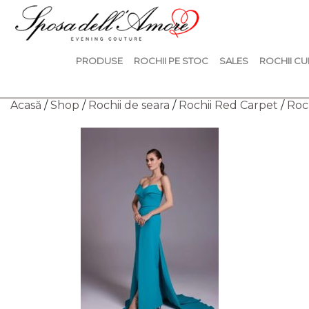
PRODUSE
ROCHII PE STOC
SALES
ROCHII CU
Acasă
/
Shop
/
Rochii de seara
/
Rochii Red Carpet
/
Roc