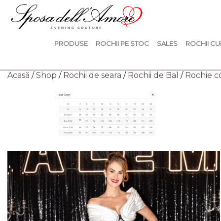
PRODUSE
ROCHII PE STOC
SALES
ROCHII CU
Acasă
/
Shop
/
Rochii de seara
/
Rochii de Bal
/
Rochie c