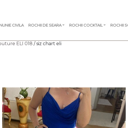
NUNIE CIVILA
ROCHII DE SEARA
ROCHII COCKTAIL
ROCHII 
outure ELI 018
/ siz chart eli