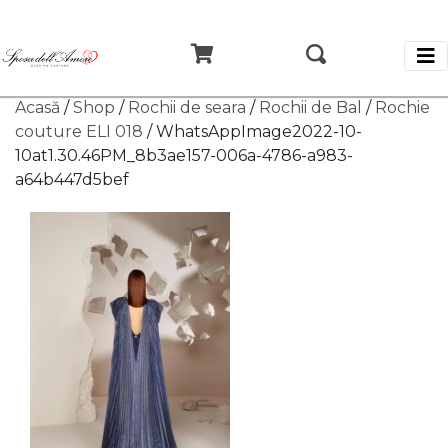
Acasă
/
Shop
/
Rochii de seara
/
Rochii de Bal
/
Rochie
couture ELI 018
/ WhatsAppImage2022-10-
10at1.30.46PM_8b3ae157-006a-4786-a983-
a64b447d5bef