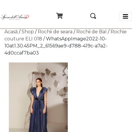
Acasă
/
Shop
/
Rochii de seara
/
Rochii de Bal
/
Rochie
couture ELI 018
/ WhatsAppImage2022-10-
10at1.30.45PM_2_61569ae9-d788-419c-a7a2-
4d0ccaf7ba03