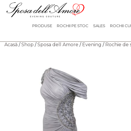
PRODUSE
ROCHII PE STOC
SALES
ROCHII CU
Acasă
/
Shop
/
Sposa dell Amore
/
Evening
/
Rochie de 