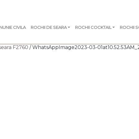
NUNIE CIVILA
ROCHII DE SEARA
ROCHII COCKTAIL
ROCHII 
seara F2760
/ WhatsAppImage2023-03-01at10.52.53AM_