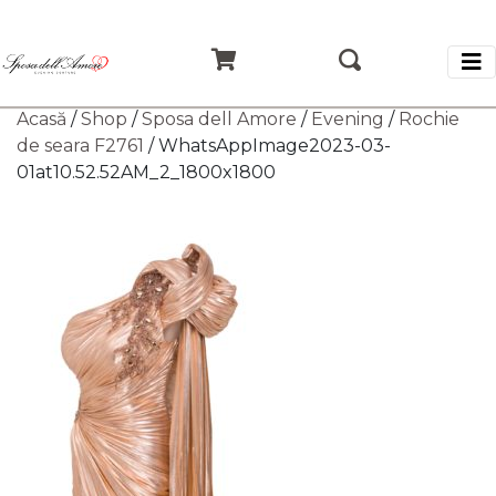
Acasă
/
Shop
/
Sposa dell Amore
/
Evening
/
Rochie
de seara F2761
/ WhatsAppImage2023-03-
01at10.52.52AM_2_1800x1800