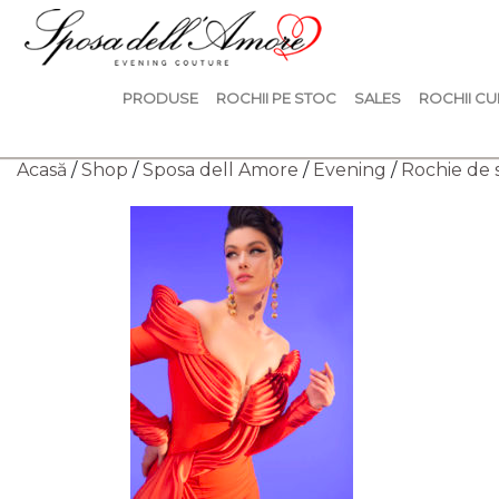
PRODUSE
ROCHII PE STOC
SALES
ROCHII CU
Acasă
/
Shop
/
Sposa dell Amore
/
Evening
/
Rochie de 