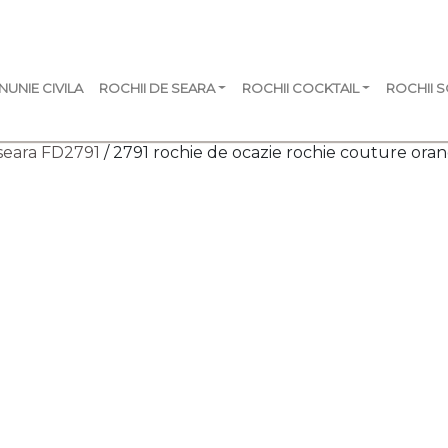
NUNIE CIVILA
ROCHII DE SEARA
ROCHII COCKTAIL
ROCHII 
seara FD2791
/ 2791 rochie de ocazie rochie couture ora