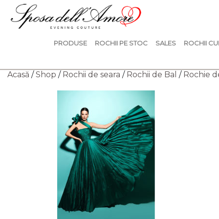
PRODUSE
ROCHII PE STOC
SALES
ROCHII CU
Acasă
/
Shop
/
Rochii de seara
/
Rochii de Bal
/
Rochie d