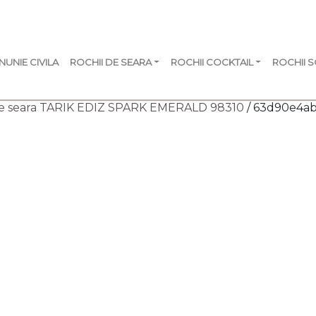
NUNIE CIVILA
ROCHII DE SEARA
ROCHII COCKTAIL
ROCHII 
e seara TARIK EDIZ SPARK EMERALD 98310
/ 63d90e4a