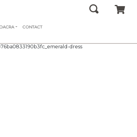
SOACRA
CONTACT
b76ba0833190b3fc_emerald-dress