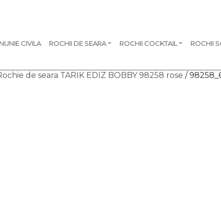
NUNIE CIVILA
ROCHII DE SEARA
ROCHII COCKTAIL
ROCHII 
Rochie de seara TARIK EDIZ BOBBY 98258 rose
/ 98258_6