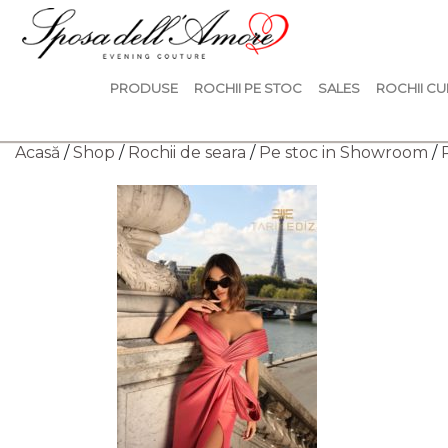
PRODUSE
ROCHII PE STOC
SALES
ROCHII CU
Acasă
/
Shop
/
Rochii de seara
/
Pe stoc in Showroom
/