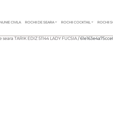
NUNIE CIVILA
ROCHII DE SEARA
ROCHII COCKTAIL
ROCHII 
e seara TARIK EDIZ 51144 LADY FUCSIA
/ 61e163e4a75cce