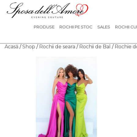
PRODUSE
ROCHII PE STOC
SALES
ROCHII CU
Acasă
/
Shop
/
Rochii de seara
/
Rochii de Bal
/
Rochie d