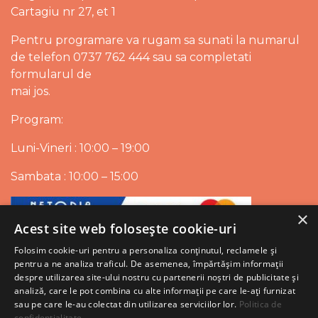
Cartagiu nr 27, et 1
Pentru programare va rugam sa sunati la numarul
de telefon 0737 762 444 sau sa completati
formularul de
mai jos.
Program:
Luni-Vineri : 10:00 – 19:00
Sambata : 10:00 – 15:00
×
Acest site web folosește cookie-uri
Folosim cookie-uri pentru a personaliza conținutul, reclamele și
pentru a ne analiza traficul. De asemenea, împărtășim informații
despre utilizarea site-ului nostru cu partenerii noștri de publicitate și
analiză, care le pot combina cu alte informații pe care le-ați furnizat
sau pe care le-au colectat din utilizarea serviciilor lor.
Politica de
confidențialitate