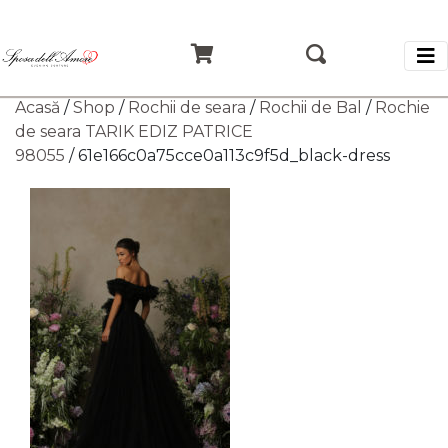
Acasă
/
Shop
/
Rochii de seara
/
Rochii de Bal
/
Rochie
de seara TARIK EDIZ PATRICE
98055
/ 61e166c0a75cce0a113c9f5d_black-dress