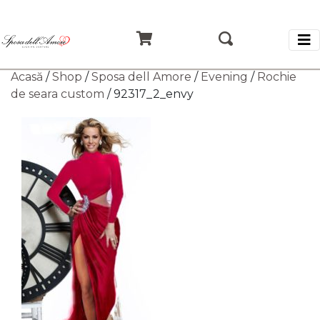
Acasă
/
Shop
/
Sposa dell Amore
/
Evening
/
Rochie
de seara custom
/ 92317_2_envy