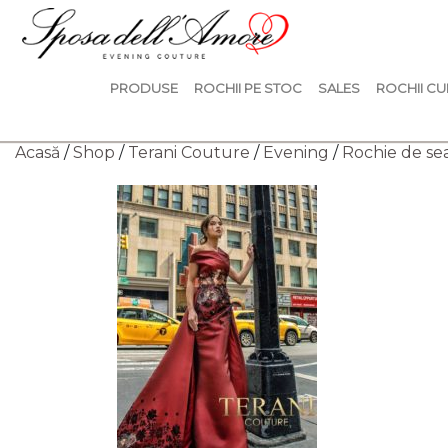
PRODUSE
ROCHII PE STOC
SALES
ROCHII CU
Acasă
/
Shop
/
Terani Couture
/
Evening
/
Rochie de se