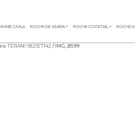
NUNIE CIVILA
ROCHII DE SEARA
ROCHII COCKTAIL
ROCHII 
ara TERANI 1821E7142
/ IMG_8599