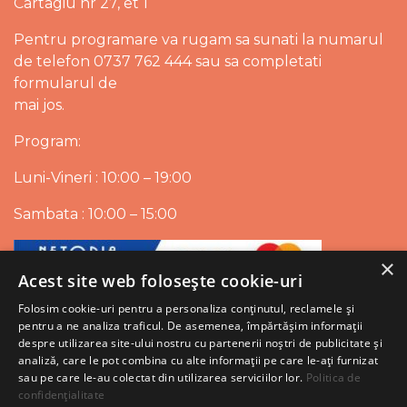
Cartagiu nr 27, et 1
Pentru programare va rugam sa sunati la numarul
de telefon 0737 762 444 sau sa completati
formularul de
mai jos.
Program:
Luni-Vineri : 10:00 – 19:00
Sambata : 10:00 – 15:00
×
Acest site web folosește cookie-uri
Folosim cookie-uri pentru a personaliza conținutul, reclamele și
pentru a ne analiza traficul. De asemenea, împărtășim informații
despre utilizarea site-ului nostru cu partenerii noștri de publicitate și
analiză, care le pot combina cu alte informații pe care le-ați furnizat
sau pe care le-au colectat din utilizarea serviciilor lor.
Politica de
confidențialitate