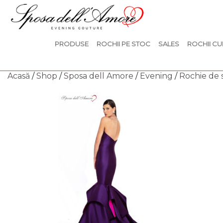
PRODUSE
ROCHII PE STOC
SALES
ROCHII CU
Acasă
/
Shop
/
Sposa dell Amore
/
Evening
/
Rochie de 