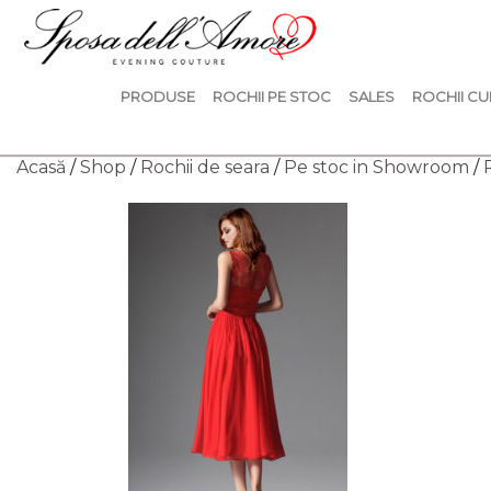
PRODUSE
ROCHII PE STOC
SALES
ROCHII CU
Acasă
/
Shop
/
Rochii de seara
/
Pe stoc in Showroom
/