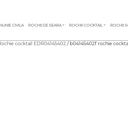
NUNIE CIVILA
ROCHII DE SEARA
ROCHII COCKTAIL
ROCHII 
Rochie cocktail EDR04145402
/ b04145402f rochie cocktai