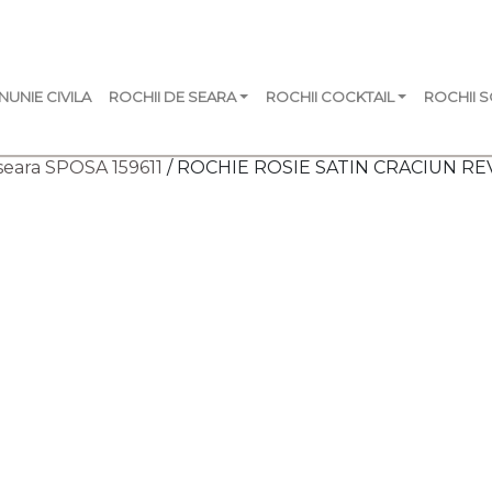
NUNIE CIVILA
ROCHII DE SEARA
ROCHII COCKTAIL
ROCHII 
seara SPOSA 159611
/ ROCHIE ROSIE SATIN CRACIUN R