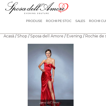
PRODUSE
ROCHII PE STOC
SALES
ROCHII CU
Acasă
/
Shop
/
Sposa dell Amore
/
Evening
/
Rochie de 