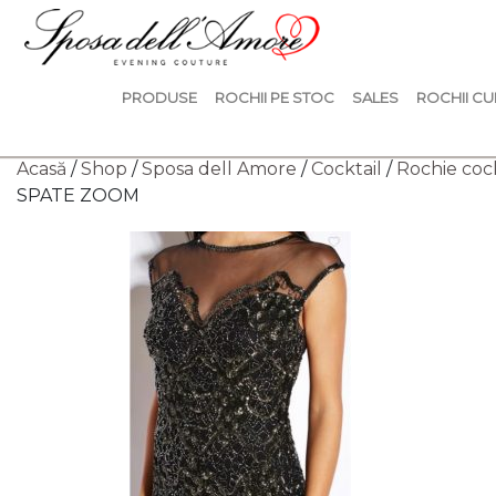
PRODUSE
ROCHII PE STOC
SALES
ROCHII CU
Acasă
/
Shop
/
Sposa dell Amore
/
Cocktail
/
Rochie coc
SPATE ZOOM