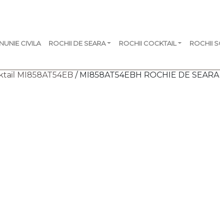
NUNIE CIVILA
ROCHII DE SEARA
ROCHII COCKTAIL
ROCHII 
ktail MI858AT54EB
/ MI858AT54EBH ROCHIE DE SEARA