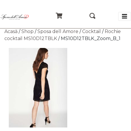
Acasă
/
Shop
/
Sposa dell Amore
/
Cocktail
/
Rochie
cocktail MS10D12TBLK
/ MS10D12TBLK_Zoom_B_1