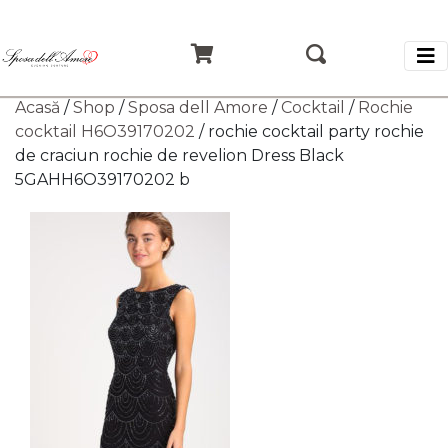
Acasă
/
Shop
/
Sposa dell Amore
/
Cocktail
/
Rochie
cocktail H6O39170202
/ rochie cocktail party rochie
de craciun rochie de revelion Dress Black
5GAHH6O39170202 b