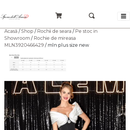
Acasă
/
Shop
/
Rochii de seara
/
Pe stoc in
Showroom
/
Rochie de mireasa
MLN3920466429
/ mln plus size new