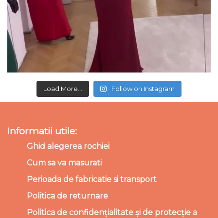
Load More...
Follow on Instagram
Informatii utile:
Ghid alegerea rochiei
Cum sa va masurati
Perioada de fabricatie si transport
Politica de returnare
Politica de confidențialitate și de protecție a